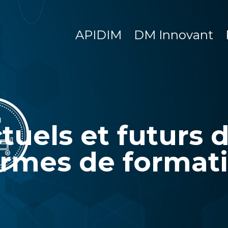
APIDIM
DM Innovant
tuels et futurs 
ermes de format