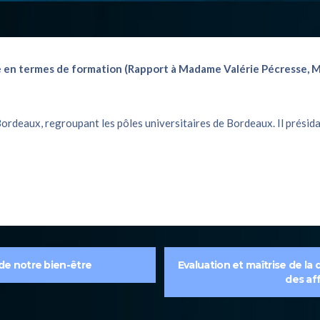
té en termes de formation (Rapport à Madame Valérie Pécresse, M
ordeaux, regroupant les pôles universitaires de Bordeaux. Il présida
 de notre bien-être
Evaluation et maîtrise de la
des af